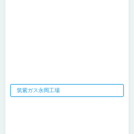
筑紫ガス永岡工場